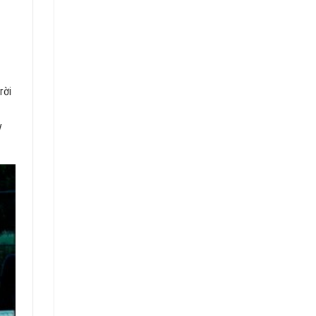
rời
y