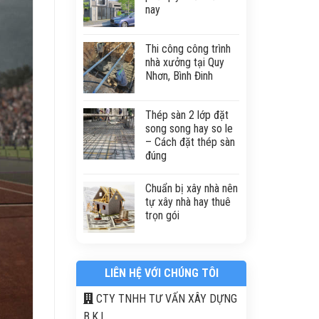
nay
Thi công công trình
nhà xưởng tại Quy
Nhơn, Bình Đinh
Thép sàn 2 lớp đặt
song song hay so le
– Cách đặt thép sàn
đúng
Chuẩn bị xây nhà nên
tự xây nhà hay thuê
trọn gói
LIÊN HỆ VỚI CHÚNG TÔI
CTY TNHH TƯ VẤN XÂY DỰNG
B.K.L