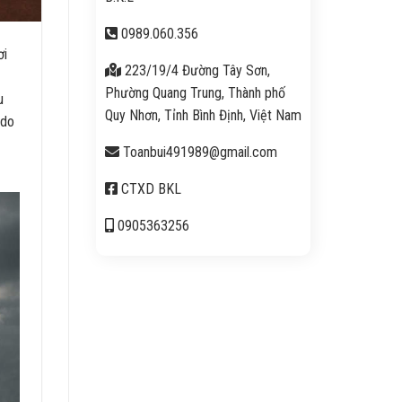
0989.060.356
ơi
223/19/4 Đường Tây Sơn,
Phường Quang Trung, Thành phố
u
Quy Nhơn, Tỉnh Bình Định, Việt Nam
 do
Toanbui491989@gmail.com
CTXD BKL
0905363256