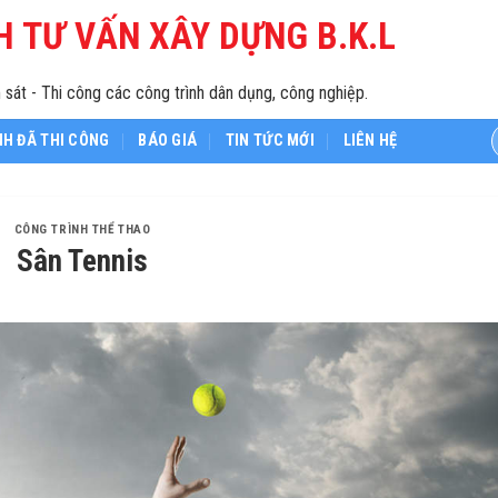
H TƯ VẤN XÂY DỰNG B.K.L
 sát - Thi công các công trình dân dụng, công nghiệp.
NH ĐÃ THI CÔNG
BÁO GIÁ
TIN TỨC MỚI
LIÊN HỆ
CÔNG TRÌNH THỂ THAO
Sân Tennis