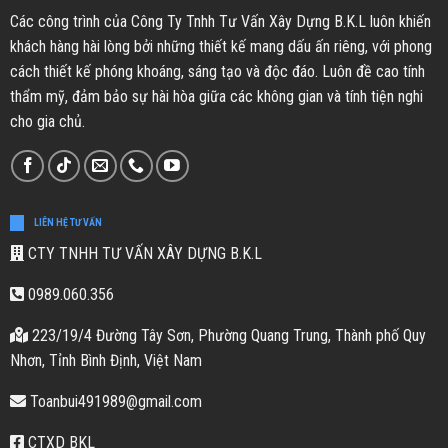
Các công trình của Công Ty Tnhh Tư Vấn Xây Dựng B.K.L luôn khiến
khách hàng hài lòng bởi những thiết kế mang dấu ấn riêng, với phong
cách thiết kế phóng khoáng, sáng tạo và độc đáo. Luôn đề cao tính
thẩm mỹ, đảm bảo sự hài hòa giữa các không gian và tính tiện nghi
cho gia chủ.
LIÊN HỆ TƯ VẤN
CTY TNHH TƯ VẤN XÂY DỰNG B.K.L
0989.060.356
223/19/4 Đường Tây Sơn, Phường Quang Trung, Thành phố Quy
Nhơn, Tỉnh Bình Định, Việt Nam
Toanbui491989@gmail.com
CTXD BKL