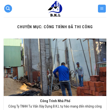
Skip
to
content
CHUYÊN MỤC:
CÔNG TRÌNH ĐÃ THI CÔNG
Công Trình Nhà Phố
Công Ty TNHH Tư Vấn Xây Dựng B.K.L tự hào mang đến những công