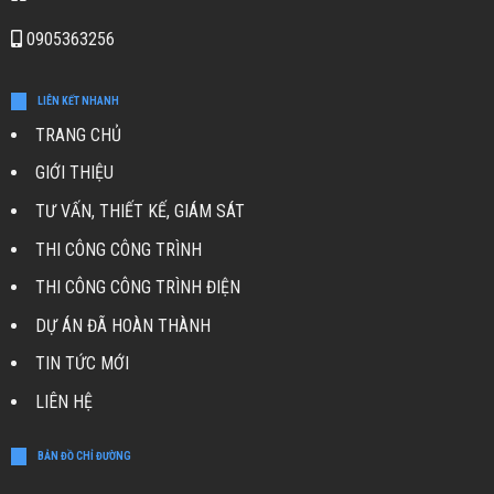
0905363256
LIÊN KẾT NHANH
TRANG CHỦ
GIỚI THIỆU
TƯ VẤN, THIẾT KẾ, GIÁM SÁT
THI CÔNG CÔNG TRÌNH
THI CÔNG CÔNG TRÌNH ĐIỆN
DỰ ÁN ĐÃ HOÀN THÀNH
TIN TỨC MỚI
LIÊN HỆ
BẢN ĐỒ CHỈ ĐƯỜNG