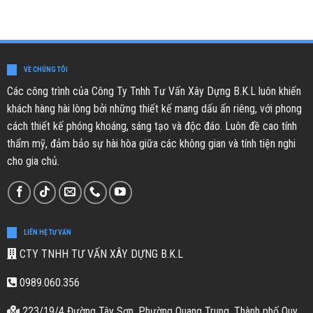
VỀ CHÚNG TÔI
Các công trình của Công Ty Tnhh Tư Vấn Xây Dựng B.K.L luôn khiến
khách hàng hài lòng bởi những thiết kế mang dấu ấn riêng, với phong
cách thiết kế phóng khoáng, sáng tạo và độc đáo. Luôn đề cao tính
thẩm mỹ, đảm bảo sự hài hòa giữa các không gian và tính tiện nghi
cho gia chủ.
LIÊN HỆ TƯ VẤN
CTY TNHH TƯ VẤN XÂY DỰNG B.K.L
0989.060.356
223/19/4 Đường Tây Sơn, Phường Quang Trung, Thành phố Quy