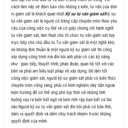
cách làm này sẽ đảm bảo cho những ý kiến, tư vấn của đơn
vị giám sát là khách quan nhất.
Kỹ sư tư vấn giám sát
Kỹ sư
tư vấn giám sát là người có bằng cấp chuyên môn theo yêu
cầu của công việc cụ thể và có giấy chứng chỉ hành nghề
tư vấn giám sát, làm thuê cho tổ chức tư vấn giám sát hay
trực tiếp cho chủ đầu tư.Tư vấn giám sát là một nghề khó,
nó không đơn thuần là một người kỹ sư giám sát thi công
xây dựng công trình mà đòi hỏi anh phải có các kỹ năng
như : giao tiếp, thuyết trình, phán đoán, quan hệ tốt với các
bên và phải am hiểu luật pháp về xây dựng. Để làm tốt
công việc giám sát, người kỹ sư giám sát phải có kiến thức
chuyên môn vững vàng, phải có kinh nghiệm dày dặn ngoài
hiện trường để có thể ứng phó kịp thời với những tình
huống xảy ra luôn bất ngờ và luôn rình rập bạn bất cứ lúc
nào.Người kỹ sư tư vấn giám sát đòi hỏi phải có bản lĩnh,
dám ra quyết định và dám chịu trách nhiệm trước những
quyết định của mình.