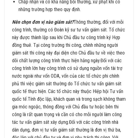
Chấp nhận và có khả năng bồi thường, xử phạt khi có
những trường hợp theo quy định.
Nên chọn đơn vị nào giám sát?
Thông thường, đối với mỗi
công trình, thường có Đoàn kỹ sư tư vấn giám sát. Tổ chức
này được thành lập sau khi Chủ đầu tư công trình ký Hợp
đồng thuê. Tại công trường thi công, chính những người
giám sát thi công này đại diện cho Chủ đầu tư về việc theo
dõi chất lượng công trình thực hiện hằng ngày.Đối với các
công trình lớn hay công trình có sử dụng nguồn vốn tài trợ
nước ngoài như vốn ODA, vốn của các tổ chức phi chính
phủ thì việc giám sát thường do Tổ chức tư vấn giám sát
quốc tế thực hiện. Các tổ chức này thuộc Hiệp hội Tư vấn
quốc tế.Tính độc lập, khách quan và trong sạch không tham
gia móc ngoặc, thông đồng với Chủ đầu tư hoặc bên thi
công là rất quan trọng và cần có cho mỗi người làm công
tác tư vấn giám sát xây dựng.Đối với các công trình nhà
dân dụng, đơn vị tư vấn giám sát thường là đơn vị thứ ba,
độc lập với chủ đầu tư và đơn vị phụ trách thi công. Với