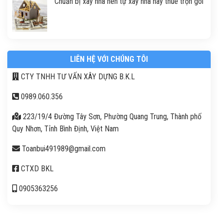
Chuẩn bị xây nhà nên tự xây nhà hay thuê trọn gói
LIÊN HỆ VỚI CHÚNG TÔI
CTY TNHH TƯ VẤN XÂY DỰNG B.K.L
0989.060.356
223/19/4 Đường Tây Sơn, Phường Quang Trung, Thành phố
Quy Nhơn, Tỉnh Bình Định, Việt Nam
Toanbui491989@gmail.com
CTXD BKL
0905363256