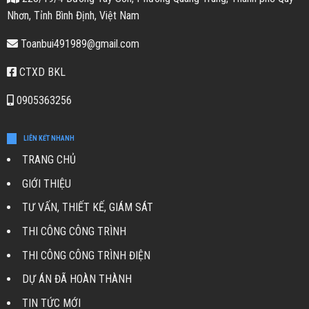
Nhơn, Tỉnh Bình Định, Việt Nam
Toanbui491989@gmail.com
CTXD BKL
0905363256
LIÊN KẾT NHANH
TRANG CHỦ
GIỚI THIỆU
TƯ VẤN, THIẾT KẾ, GIÁM SÁT
THI CÔNG CÔNG TRÌNH
THI CÔNG CÔNG TRÌNH ĐIỆN
DỰ ÁN ĐÃ HOÀN THÀNH
TIN TỨC MỚI